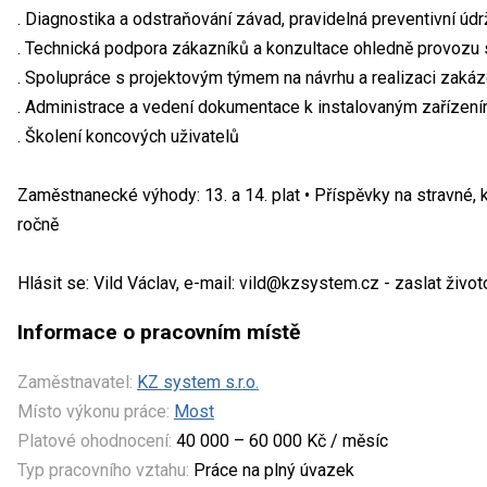
. Diagnostika a odstraňování závad, pravidelná preventivní úd
. Technická podpora zákazníků a konzultace ohledně provozu
. Spolupráce s projektovým týmem na návrhu a realizaci zaká
. Administrace a vedení dokumentace k instalovaným zařízen
. Školení koncových uživatelů
Zaměstnanecké výhody: 13. a 14. plat • Příspěvky na stravné, k
ročně
Hlásit se: Vild Václav, e-mail: vild@kzsystem.cz - zaslat život
Informace o pracovním místě
Zaměstnavatel:
KZ system s.r.o.
Místo výkonu práce:
Most
Platové ohodnocení:
40 000 – 60 000 Kč / měsíc
Typ pracovního vztahu:
Práce na plný úvazek