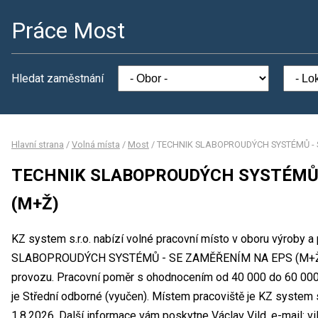
Práce Most
Hledat zaměstnání
Hlavní strana
/
Volná místa
/
Most
/
TECHNIK SLABOPROUDÝCH SYSTÉMŮ - 
TECHNIK SLABOPROUDÝCH SYSTÉMŮ 
(M+Ž)
KZ system s.r.o. nabízí volné pracovní místo v oboru výroby 
SLABOPROUDÝCH SYSTÉMŮ - SE ZAMĚŘENÍM NA EPS (M+Ž). 
provozu. Pracovní poměr s ohodnocením od 40 000 do 60 000
je Střední odborné (vyučen). Místem pracoviště je KZ system 
1.8.2026. Další informace vám poskytne Václav Vild, e-mail: 