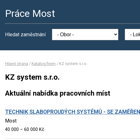
Práce Most
Hledat zaměstnání
Hlavní strana
/
Katalog firem
/
KZ system s.r.o.
KZ system s.r.o.
Aktuální nabídka pracovních míst
TECHNIK SLABOPROUDÝCH SYSTÉMŮ - SE ZAMĚŘENÍ
Most
40 000 – 60 000 Kč