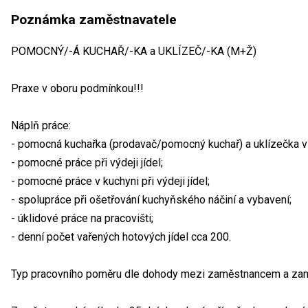
Poznámka zaměstnavatele
POMOCNÝ/-Á KUCHAŘ/-KA a UKLÍZEČ/-KA (M+Ž)
Praxe v oboru podmínkou!!!
Náplň práce:
- pomocná kuchařka (prodavač/pomocný kuchař) a uklízečka v 
- pomocné práce při výdeji jídel;
- pomocné práce v kuchyni při výdeji jídel;
- spolupráce při ošetřování kuchyňského náčiní a vybavení;
- úklidové práce na pracovišti;
- denní počet vařených hotových jídel cca 200.
Typ pracovního poměru dle dohody mezi zaměstnancem a za