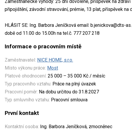
Zaměstnanecké výhody: 25 dní dovolené, příspěvek na zdraví 
připojištění, závodní stravování, prémie, 13 plat, příspěvek na
HLÁSIT SE: Ing. Barbora Jeníčková email: b.jenickova@dts-as.c
době od 11.00 do 15.00h na tel.č. 777 207 218
Informace o pracovním místě
Zaměstnavatel:
NICE HOME, s.r.o.
Místo výkonu práce:
Most
Platové ohodnocení:
25 000 – 35 000 Kč / měsíc
Typ pracovního vztahu:
Práce na plný úvazek
Pracovní poměr:
Na dobu určitou do 31.8.2027
Typ smluvního vztahu:
Pracovní smlouva
První kontakt
Kontaktní osoba:
Ing. Barbora Jeníčková, zmocněnec