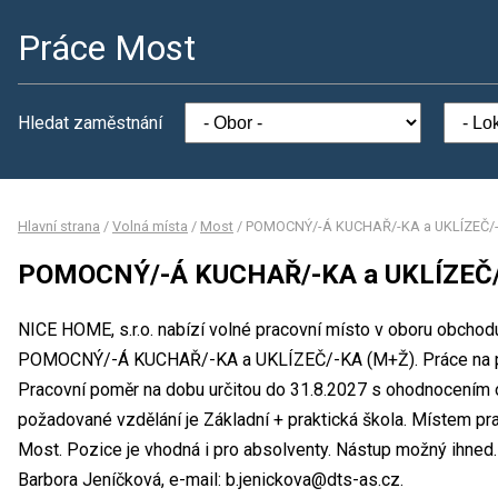
Práce Most
Hledat zaměstnání
Hlavní strana
/
Volná místa
/
Most
/
POMOCNÝ/-Á KUCHAŘ/-KA a UKLÍZEČ/
POMOCNÝ/-Á KUCHAŘ/-KA a UKLÍZEČ/
NICE HOME, s.r.o. nabízí volné pracovní místo v oboru obchod
POMOCNÝ/-Á KUCHAŘ/-KA a UKLÍZEČ/-KA (M+Ž). Práce na pln
Pracovní poměr na dobu určitou do 31.8.2027 s ohodnocením 
požadované vzdělání je Základní + praktická škola. Místem prac
Most. Pozice je vhodná i pro absolventy. Nástup možný ihned.
Barbora Jeníčková, e-mail: b.jenickova@dts-as.cz.