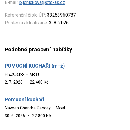
E-mail:
b.jenickova@dts-as.cz
Referenční číslo ÚP:
33253960787
Poslední aktualizace:
3. 8. 2026
Podobné pracovní nabídky
POMOCNÍ KUCHAŘI (m+ž)
H.Z.X.,s.r.o. – Most
2. 7. 2026
·
22 400 Kč
Pomocní kuchaři
Naveen Chandra Pandey – Most
30. 6. 2026
·
22 800 Kč