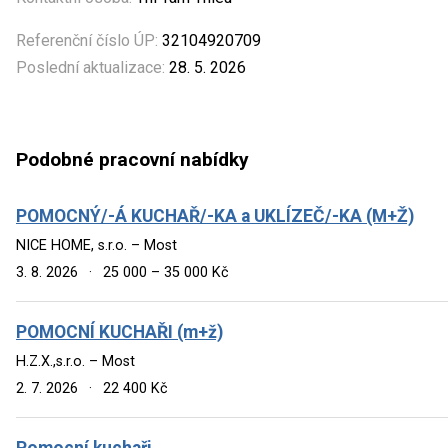
Referenční číslo ÚP:
32104920709
Poslední aktualizace:
28. 5. 2026
Podobné pracovní nabídky
POMOCNÝ/-Á KUCHAŘ/-KA a UKLÍZEČ/-KA (M+Ž)
NICE HOME, s.r.o. – Most
3. 8. 2026
·
25 000 – 35 000 Kč
POMOCNÍ KUCHAŘI (m+ž)
H.Z.X.,s.r.o. – Most
2. 7. 2026
·
22 400 Kč
Pomocní kuchaři