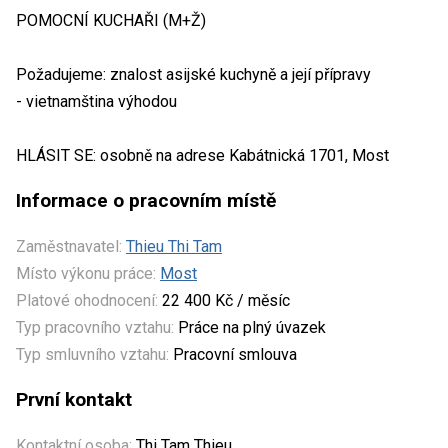
POMOCNÍ KUCHAŘI (M+Ž)
Požadujeme: znalost asijské kuchyně a její přípravy
- vietnamština výhodou
HLÁSIT SE: osobně na adrese Kabátnická 1701, Most
Informace o pracovním místě
Zaměstnavatel:
Thieu Thi Tam
Místo výkonu práce:
Most
Platové ohodnocení:
22 400 Kč / měsíc
Typ pracovního vztahu:
Práce na plný úvazek
Typ smluvního vztahu:
Pracovní smlouva
První kontakt
Kontaktní osoba:
Thi Tam Thieu