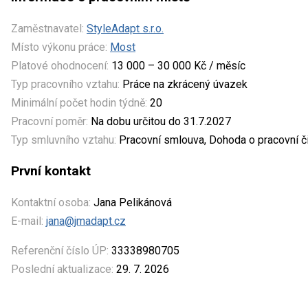
Zaměstnavatel:
StyleAdapt s.r.o.
Místo výkonu práce:
Most
Platové ohodnocení:
13 000 – 30 000 Kč / měsíc
Typ pracovního vztahu:
Práce na zkrácený úvazek
Minimální počet hodin týdně:
20
Pracovní poměr:
Na dobu určitou do 31.7.2027
Typ smluvního vztahu:
Pracovní smlouva, Dohoda o pracovní č
První kontakt
Kontaktní osoba:
Jana Pelikánová
E-mail:
jana@jmadapt.cz
Referenční číslo ÚP:
33338980705
Poslední aktualizace:
29. 7. 2026