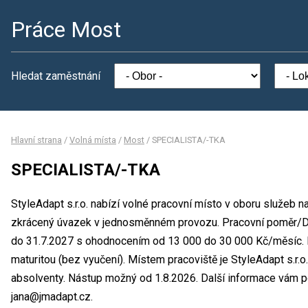
Práce Most
Hledat zaměstnání
Hlavní strana
/
Volná místa
/
Most
/
SPECIALISTA/-TKA
SPECIALISTA/-TKA
StyleAdapt s.r.o. nabízí volné pracovní místo v oboru služeb
zkrácený úvazek v jednosměnném provozu. Pracovní poměr/Doh
do 31.7.2027 s ohodnocením od 13 000 do 30 000 Kč/měsíc. 
maturitou (bez vyučení). Místem pracoviště je StyleAdapt s.r.o
absolventy. Nástup možný od 1.8.2026. Další informace vám p
jana@jmadapt.cz.