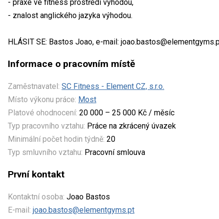
- praxe ve fitness prostředí výhodou,
- znalost anglického jazyka výhodou.
HLÁSIT SE: Bastos Joao, e-mail: joao.bastos@elementgyms.pt
Informace o pracovním místě
Zaměstnavatel:
SC Fitness - Element CZ, s.r.o.
Místo výkonu práce:
Most
Platové ohodnocení:
20 000 – 25 000 Kč / měsíc
Typ pracovního vztahu:
Práce na zkrácený úvazek
Minimální počet hodin týdně:
20
Typ smluvního vztahu:
Pracovní smlouva
První kontakt
Kontaktní osoba:
Joao Bastos
E-mail:
joao.bastos@elementgyms.pt