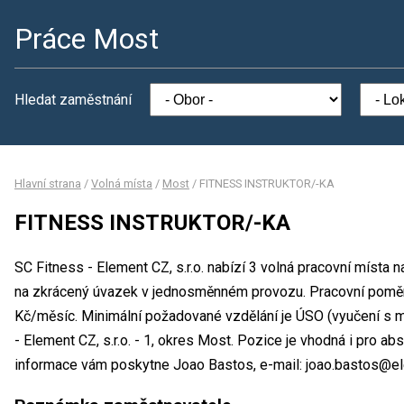
Práce Most
Hledat zaměstnání
Hlavní strana
/
Volná místa
/
Most
/
FITNESS INSTRUKTOR/-KA
FITNESS INSTRUKTOR/-KA
SC Fitness - Element CZ, s.r.o. nabízí 3 volná pracovní mís
na zkrácený úvazek v jednosměnném provozu. Pracovní pomě
Kč/měsíc. Minimální požadované vzdělání je ÚSO (vyučení s ma
- Element CZ, s.r.o. - 1, okres Most. Pozice je vhodná i pro a
informace vám poskytne Joao Bastos, e-mail: joao.bastos@e