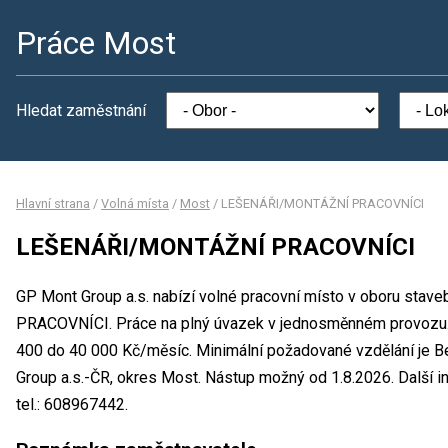
Práce Most
Hledat zaměstnání
Hlavní strana
/
Volná místa
/
Most
/
LEŠENÁŘI/MONTÁŽNÍ PRACOVNÍCI
LEŠENÁŘI/MONTÁŽNÍ PRACOVNÍCI
GP Mont Group a.s. nabízí volné pracovní místo v oboru sta
PRACOVNÍCI. Práce na plný úvazek v jednosměnném provozu.
400 do 40 000 Kč/měsíc. Minimální požadované vzdělání je B
Group a.s.-ČR, okres Most. Nástup možný od 1.8.2026. Další 
tel.: 608967442.