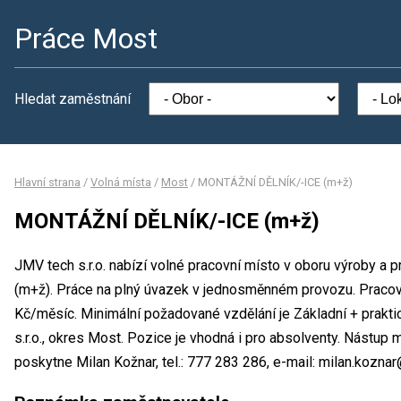
Práce Most
Hledat zaměstnání
Hlavní strana
/
Volná místa
/
Most
/
MONTÁŽNÍ DĚLNÍK/-ICE (m+ž)
MONTÁŽNÍ DĚLNÍK/-ICE (m+ž)
JMV tech s.r.o. nabízí volné pracovní místo v oboru výroby 
(m+ž). Práce na plný úvazek v jednosměnném provozu. Praco
Kč/měsíc. Minimální požadované vzdělání je Základní + prakti
s.r.o., okres Most. Pozice je vhodná i pro absolventy. Nástup
poskytne Milan Kožnar, tel.: 777 283 286, e-mail: milan.koznar