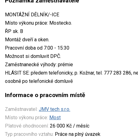
Poznámka zaměstnavatele
MONTÁŽNÍ DĚLNÍK/-ICE
Místo výkonu práce: Mostecko.
ŘP sk. B
Montáž dveří a oken.
Pracovní doba od 7:00 - 15:30
Možnost si domluvit DPČ.
Zaměstnanecké výhody: prémie
HLÁSIT SE: předem telefonicky, p. Kožnar, tel. 777 283 286, n
osobně po telefonické domluvě
Informace o pracovním místě
Zaměstnavatel:
JMV tech s.r.o.
Místo výkonu práce:
Most
Platové ohodnocení:
26 000 Kč / měsíc
Typ pracovního vztahu:
Práce na plný úvazek