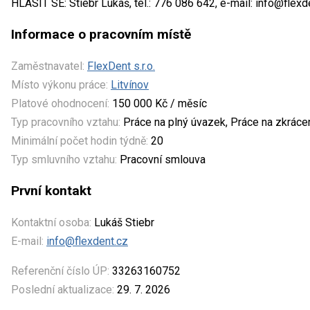
HLÁSIT SE: Stiebr Lukáš, tel.: 776 086 642, e-mail: info@flexd
Informace o pracovním místě
Zaměstnavatel:
FlexDent s.r.o.
Místo výkonu práce:
Litvínov
Platové ohodnocení:
150 000 Kč / měsíc
Typ pracovního vztahu:
Práce na plný úvazek, Práce na zkrác
Minimální počet hodin týdně:
20
Typ smluvního vztahu:
Pracovní smlouva
První kontakt
Kontaktní osoba:
Lukáš Stiebr
E-mail:
info@flexdent.cz
Referenční číslo ÚP:
33263160752
Poslední aktualizace:
29. 7. 2026