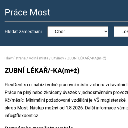
Práce Most
Hledat zaměstnání
Hlavní strana
/
Volná místa
/
Litvínov
/
ZUBNÍ LÉKAŘ/-KA(m+ž)
ZUBNÍ LÉKAŘ/-KA(m+ž)
FlexDent s.r.o. nabízí volné pracovní místo v oboru zdravotn
Práce na plný nebo zkrácený úvazek v jednosměnném provoz
Kč/měsíc. Minimální požadované vzdělání je VŠ magisterské. Mí
okres Most. Nástup možný od 1.8.2026. Další informace vám p
info@flexdent.cz.