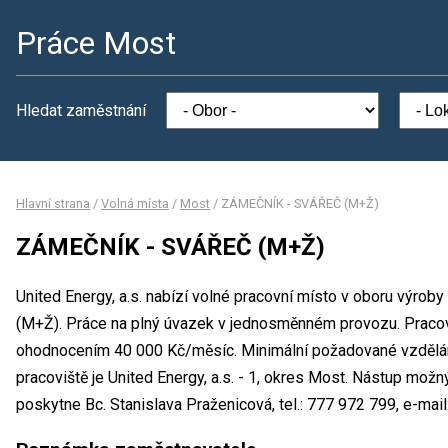
Práce Most
Hledat zaměstnání
Hlavní strana
/
Volná místa
/
Most
/
ZÁMEČNÍK - SVÁŘEČ (M+Ž)
ZÁMEČNÍK - SVÁŘEČ (M+Ž)
United Energy, a.s. nabízí volné pracovní místo v oboru výr
(M+Ž). Práce na plný úvazek v jednosměnném provozu. Pracov
ohodnocením 40 000 Kč/měsíc. Minimální požadované vzdělání
pracoviště je United Energy, a.s. - 1, okres Most. Nástup mož
poskytne Bc. Stanislava Praženicová, tel.: 777 972 799, e-mai