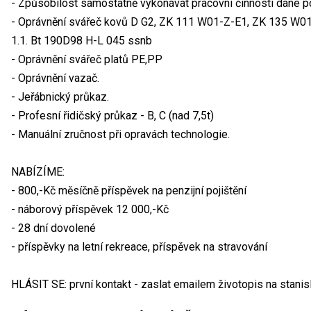
- Způsobilost samostatně vykonávat pracovní činnosti dané 
- Oprávnění svářeč kovů D G2, ZK 111 W01-Z-E1, ZK 135 
1.1. Bt 190D98 H-L 045 ssnb
- Oprávnění svářeč platů PE,PP
- Oprávnění vazač.
- Jeřábnický průkaz.
- Profesní řidičský průkaz - B, C (nad 7,5t)
- Manuální zručnost při opravách technologie.
NABÍZÍME:
- 800,-Kč měsíčně příspěvek na penzijní pojištění
- náborový příspěvek 12 000,-Kč
- 28 dní dovolené
- příspěvky na letní rekreace, příspěvek na stravování
HLÁSIT SE: první kontakt - zaslat emailem životopis na stani