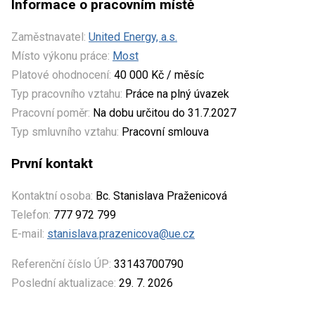
Informace o pracovním místě
Zaměstnavatel:
United Energy, a.s.
Místo výkonu práce:
Most
Platové ohodnocení:
40 000 Kč / měsíc
Typ pracovního vztahu:
Práce na plný úvazek
Pracovní poměr:
Na dobu určitou do 31.7.2027
Typ smluvního vztahu:
Pracovní smlouva
První kontakt
Kontaktní osoba:
Bc. Stanislava Praženicová
Telefon:
777 972 799
E-mail:
stanislava.prazenicova@ue.cz
Referenční číslo ÚP:
33143700790
Poslední aktualizace:
29. 7. 2026