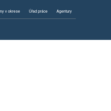
my v okrese
Úřad práce
Agentury