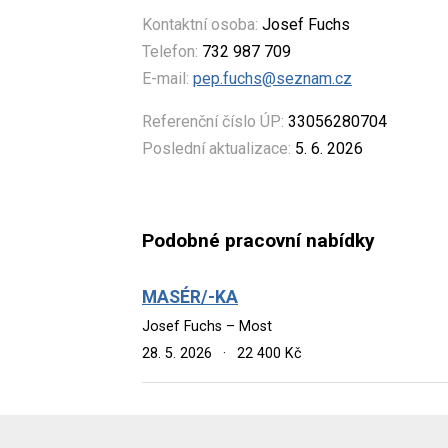
Kontaktní osoba:
Josef Fuchs
Telefon:
732 987 709
E-mail:
pep.fuchs@seznam.cz
Referenční číslo ÚP:
33056280704
Poslední aktualizace:
5. 6. 2026
Podobné pracovní nabídky
MASÉR/-KA
Josef Fuchs – Most
28. 5. 2026
·
22 400 Kč