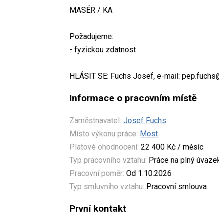
MASÉR / KA
Požadujeme:
- fyzickou zdatnost
HLÁSIT SE: Fuchs Josef, e-mail: pep.fuchs
Informace o pracovním místě
Zaměstnavatel:
Josef Fuchs
Místo výkonu práce:
Most
Platové ohodnocení:
22 400 Kč / měsíc
Typ pracovního vztahu:
Práce na plný úvaze
Pracovní poměr:
Od 1.10.2026
Typ smluvního vztahu:
Pracovní smlouva
První kontakt