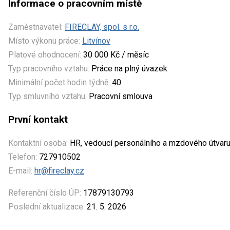
Informace o pracovním místě
Zaměstnavatel:
FIRECLAY, spol. s r.o.
Místo výkonu práce:
Litvínov
Platové ohodnocení:
30 000 Kč / měsíc
Typ pracovního vztahu:
Práce na plný úvazek
Minimální počet hodin týdně:
40
Typ smluvního vztahu:
Pracovní smlouva
První kontakt
Kontaktní osoba:
HR, vedoucí personálního a mzdového útvar
Telefon:
727910502
E-mail:
hr@fireclay.cz
Referenční číslo ÚP:
17879130793
Poslední aktualizace:
21. 5. 2026