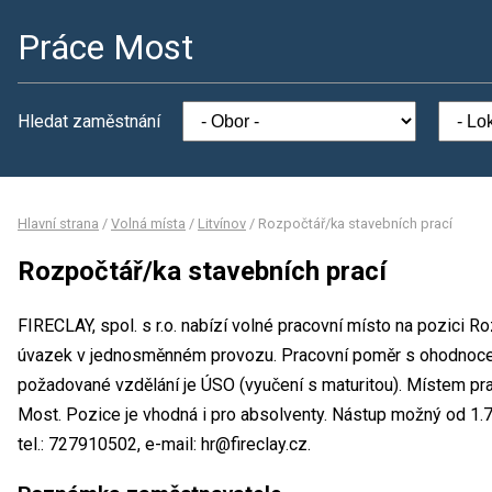
Práce Most
Hledat zaměstnání
Hlavní strana
/
Volná místa
/
Litvínov
/
Rozpočtář/ka stavebních prací
Rozpočtář/ka stavebních prací
FIRECLAY, spol. s r.o. nabízí volné pracovní místo na pozici R
úvazek v jednosměnném provozu. Pracovní poměr s ohodnoce
požadované vzdělání je ÚSO (vyučení s maturitou). Místem praco
Most. Pozice je vhodná i pro absolventy. Nástup možný od 1.
tel.: 727910502, e-mail: hr@fireclay.cz.