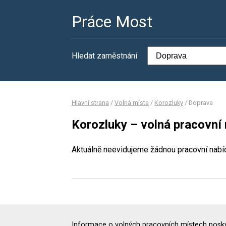
Práce Most
Hledat zaměstnání
Hlavní strana
/
Volná místa
/
Korozluky
/
Doprava
Korozluky – volná pracovní
Aktuálně neevidujeme žádnou pracovní nabí
Informace o volných pracovních místech poskyt