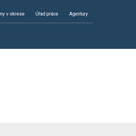
my v okrese
Úřad práce
Agentury