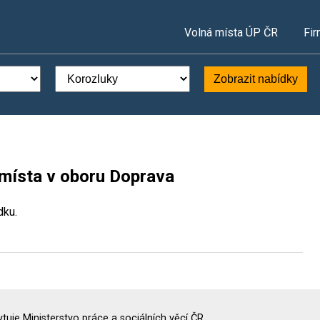
Volná místa ÚP ČR
Fir
Zobrazit nabídky
 místa v oboru Doprava
dku.
uje Ministerstvo práce a sociálních věcí ČR.