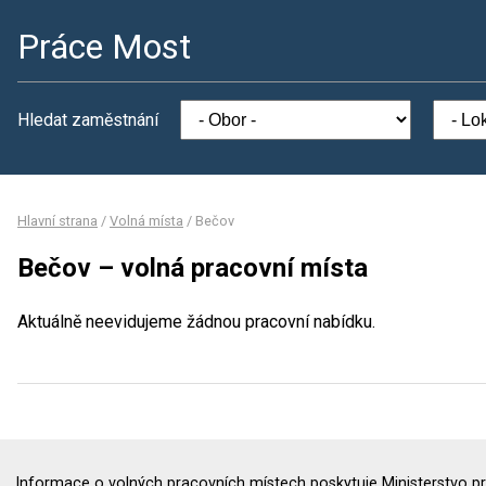
Práce Most
Hledat zaměstnání
Hlavní strana
/
Volná místa
/
Bečov
Bečov – volná pracovní místa
Aktuálně neevidujeme žádnou pracovní nabídku.
Informace o volných pracovních místech poskytuje Ministerstvo pr