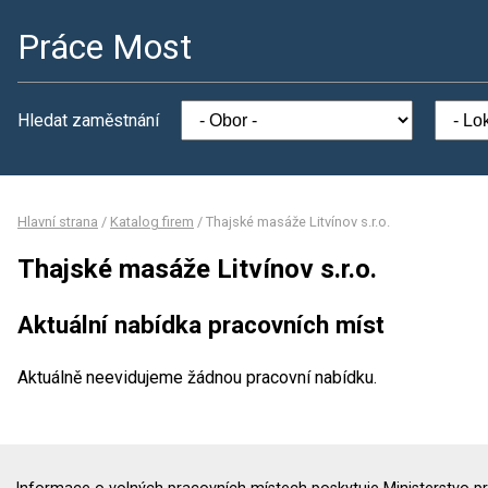
Práce Most
Hledat zaměstnání
Hlavní strana
/
Katalog firem
/
Thajské masáže Litvínov s.r.o.
Thajské masáže Litvínov s.r.o.
Aktuální nabídka pracovních míst
Aktuálně neevidujeme žádnou pracovní nabídku.