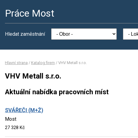
Práce Most
Hledat zaměstnání
Hlavní strana
/
Katalog firem
/
VHV Metall s.r.o.
VHV Metall s.r.o.
Aktuální nabídka pracovních míst
SVÁŘEČI (M+Ž)
Most
27 328 Kč