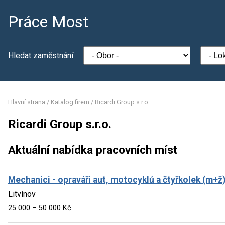
Práce Most
Hledat zaměstnání
Hlavní strana
/
Katalog firem
/
Ricardi Group s.r.o.
Ricardi Group s.r.o.
Aktuální nabídka pracovních míst
Mechanici - opraváři aut, motocyklů a čtyřkolek (m+ž
Litvínov
25 000 – 50 000 Kč