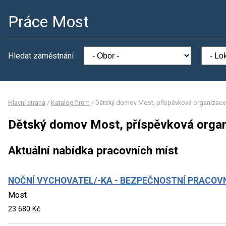
Práce Most
Hledat zaměstnání
Hlavní strana
/
Katalog firem
/
Dětský domov Most, příspěvková organizace
Dětský domov Most, příspěvková orga
Aktuální nabídka pracovních míst
NOČNÍ VYCHOVATEL/-KA - BEZPEČNOSTNÍ PRACOVN
Most
23 680 Kč