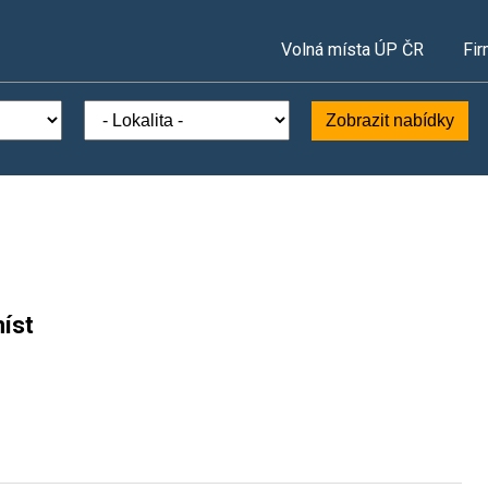
Volná místa ÚP ČR
Fir
Zobrazit nabídky
íst