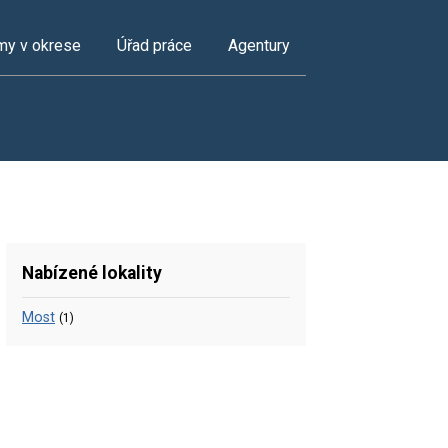
my v okrese
Úřad práce
Agentury
Nabízené lokality
Most
(1)