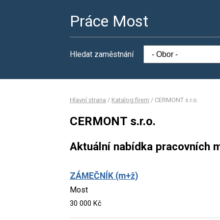
Práce Most
Hledat zaměstnání
Hlavní strana
/
Katalog firem
/
CERMONT s.r.o.
CERMONT s.r.o.
Aktuální nabídka pracovních m
ZÁMEČNÍK (m+ž)
Most
30 000 Kč