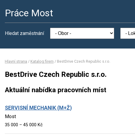
Práce Most
Hledat zaměstnání
Hlavní strana
/
Katalog firem
/
BestDrive Czech Republic s.r.o.
BestDrive Czech Republic s.r.o.
Aktuální nabídka pracovních míst
SERVISNÍ MECHANIK (M+Ž)
Most
35 000 – 45 000 Kč