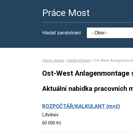
Práce Most
Hledat zaměstnání
Hlavní strana
/
Katalog firem
/
Ost-West Anlagenmonta
Ost-West Anlagenmontage s.
Aktuální nabídka pracovních m
ROZPOČTÁŘ/KALKULANT (m+ž)
Litvínov
60 000 Kč