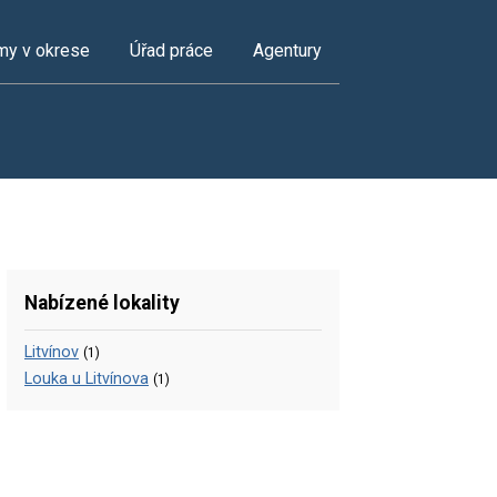
my v okrese
Úřad práce
Agentury
Nabízené lokality
Litvínov
(1)
Louka u Litvínova
(1)