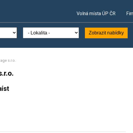
Volná místa ÚP ČR
Fir
Zobrazit nabídky
ge s.r.o.
r.o.
íst