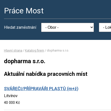
Práce Most
Hledat zaměstnání
Hlavní strana
/
Katalog firem
/
dopharma s.r.o.
dopharma s.r.o.
Aktuální nabídka pracovních míst
SVÁŘEČI/PŘÍPRAVÁŘI PLASTŮ (m+ž)
Litvínov
40 000 Kč