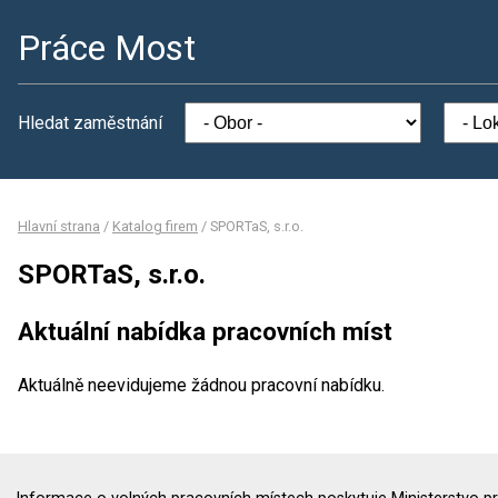
Práce Most
Hledat zaměstnání
Hlavní strana
/
Katalog firem
/
SPORTaS, s.r.o.
SPORTaS, s.r.o.
Aktuální nabídka pracovních míst
Aktuálně neevidujeme žádnou pracovní nabídku.