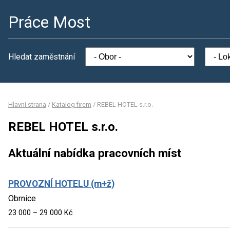
Práce Most
Hledat zaměstnání
Hlavní strana
/
Katalog firem
/
REBEL HOTEL s.r.o.
REBEL HOTEL s.r.o.
Aktuální nabídka pracovních míst
PROVOZNÍ HOTELU (m+ž)
Obrnice
23 000 – 29 000 Kč